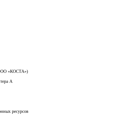
 ООО «КОСТА»)
итера А
онных ресурсов